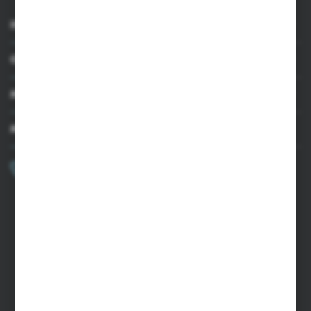
INFORMACJE
OBSŁUGA KLIENTA
MOJE KONTO
MASZ PYTANIE?
+48 502 050 479
Zapraszamy pon.-pt. 9.00-15.00
sklep@agrii.pl
FORMULARZ KONTAKTOWY