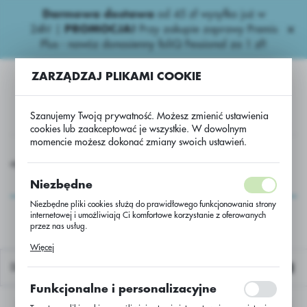
Darmowa dostawa
od 45 zł wysyłka już w
USTAWIENIA REGIONALNE
24h!
|
PROMOCJA!
Przy zakupie zaprawy Premis
Plus - nawóz donasienny foliQ Fessional za 1 zł!
Lokalizacja
ZARZĄDZAJ PLIKAMI COOKIE
Polska
Język
Szanujemy Twoją prywatność. Możesz zmienić ustawienia
polski
cookies lub zaakceptować je wszystkie. W dowolnym
momencie możesz dokonać zmiany swoich ustawień.
Waluta
awozy
Inne naw.
Lubofoska NPK3,5-10-20+CaO+SO3/BB
Polski złoty (PLN)
Lubofoska NPK3,5-10-
Niezbędne
20+CaO+SO3/BB
Niezbędne pliki cookies służą do prawidłowego funkcjonowania strony
internetowej i umożliwiają Ci komfortowe korzystanie z oferowanych
ZAPISZ
przez nas usług.
Pliki cookies odpowiadają na podejmowane przez Ciebie działania w
Więcej
celu m.in. dostosowania Twoich ustawień preferencji prywatności,
logowania czy wypełniania formularzy. Dzięki plikom cookies strona, z
Domyślnie
której korzystasz, może działać bez zakłóceń.
Funkcjonalne i personalizacyjne