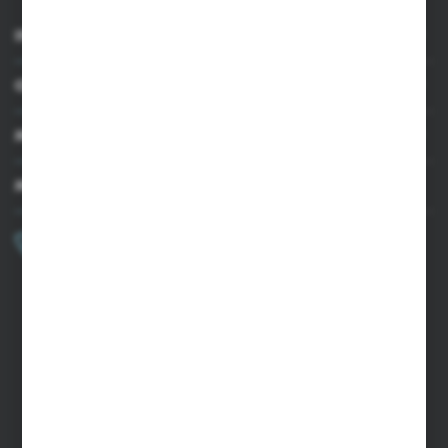
INFORMACJE
OBSŁUGA KLIENTA
MOJE KONTO
MASZ PYTANIE?
+48 502 050 479
Zapraszamy pon.-pt. 9.00-15.00
sklep@agrii.pl
FORMULARZ KONTAKTOWY