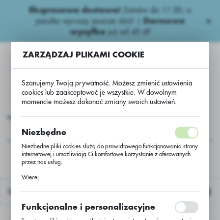
Ekspresowa dostawa!
Zamów do 11:30, a
USTAWIENIA REGIONALNE
paczka wyruszy jeszcze dziś! |
Darmowa
wysyłka
już od 45 zł!
Lokalizacja
ZARZĄDZAJ PLIKAMI COOKIE
Polska
Język
Szanujemy Twoją prywatność. Możesz zmienić ustawienia
polski
cookies lub zaakceptować je wszystkie. W dowolnym
momencie możesz dokonać zmiany swoich ustawień.
Waluta
 nawozy
Wieloskładnikowe
Luboplon 27CaO+16MgO/BB
Polski złoty (PLN)
Luboplon
Niezbędne
27CaO+16MgO/BB
Niezbędne pliki cookies służą do prawidłowego funkcjonowania strony
internetowej i umożliwiają Ci komfortowe korzystanie z oferowanych
ZAPISZ
przez nas usług.
Pliki cookies odpowiadają na podejmowane przez Ciebie działania w
Więcej
celu m.in. dostosowania Twoich ustawień preferencji prywatności,
logowania czy wypełniania formularzy. Dzięki plikom cookies strona, z
Domyślnie
której korzystasz, może działać bez zakłóceń.
Funkcjonalne i personalizacyjne