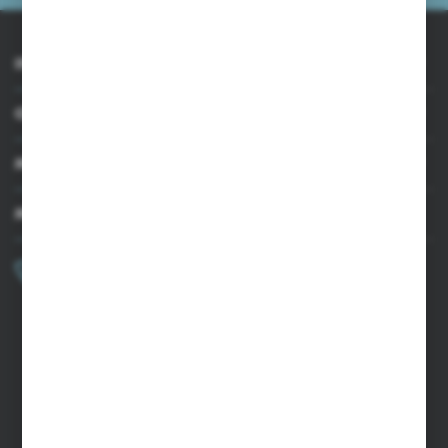
INFORMACJE
OBSŁUGA KLIENTA
MOJE KONTO
MASZ PYTANIE?
+48 502 050 479
Zapraszamy pon.-pt. 9.00-15.00
sklep@agrii.pl
FORMULARZ KONTAKTOWY