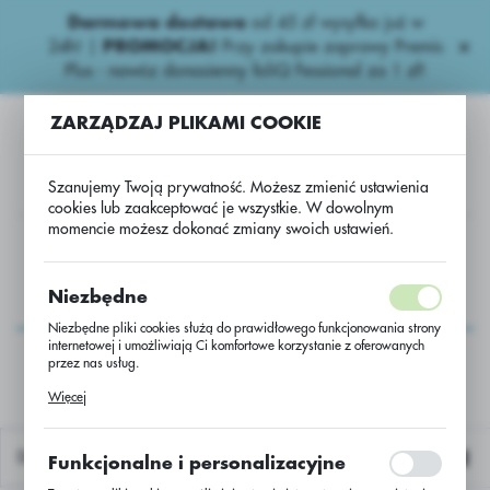
Darmowa dostawa
od 45 zł wysyłka już w
USTAWIENIA REGIONALNE
24h!
|
PROMOCJA!
Przy zakupie zaprawy Premis
Plus - nawóz donasienny foliQ Fessional za 1 zł!
Lokalizacja
ZARZĄDZAJ PLIKAMI COOKIE
Polska
Język
Szanujemy Twoją prywatność. Możesz zmienić ustawienia
polski
cookies lub zaakceptować je wszystkie. W dowolnym
momencie możesz dokonać zmiany swoich ustawień.
Waluta
ozy
Inne naw.
Luboplon Kalium Nawóz K (Ca,Mg,S) 50 kg
Polski złoty (PLN)
Luboplon Kalium
Niezbędne
Nawóz K (Ca,Mg,S) 50
Niezbędne pliki cookies służą do prawidłowego funkcjonowania strony
ZAPISZ
internetowej i umożliwiają Ci komfortowe korzystanie z oferowanych
kg
przez nas usług.
Pliki cookies odpowiadają na podejmowane przez Ciebie działania w
Więcej
celu m.in. dostosowania Twoich ustawień preferencji prywatności,
logowania czy wypełniania formularzy. Dzięki plikom cookies strona, z
której korzystasz, może działać bez zakłóceń.
Domyślnie
Funkcjonalne i personalizacyjne