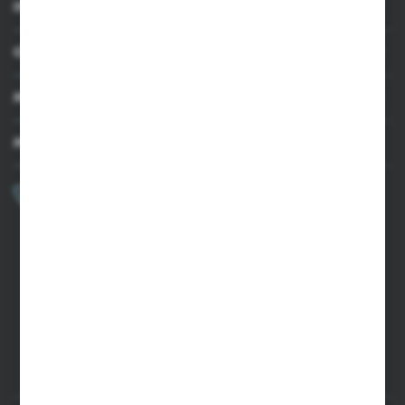
INFORMACJE
OBSŁUGA KLIENTA
MOJE KONTO
MASZ PYTANIE?
+48 502 050 479
Zapraszamy pon.-pt. 9.00-15.00
sklep@agrii.pl
FORMULARZ KONTAKTOWY