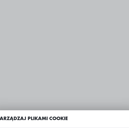
ARZĄDZAJ PLIKAMI COOKIE