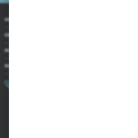
INFORMACJE
OBSŁUGA KLIENTA
MOJE KONTO
MASZ PYTANIE?
+48 502 050 479
Zapraszamy pon.-pt. 9.00-15.00
sklep@agrii.pl
FORMULARZ KONTAKTOWY