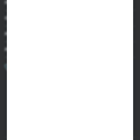
INFORMACJE
OBSŁUGA KLIENTA
MOJE KONTO
MASZ PYTANIE?
+48 502 050 479
Zapraszamy pon.-pt. 9.00-15.00
sklep@agrii.pl
FORMULARZ KONTAKTOWY