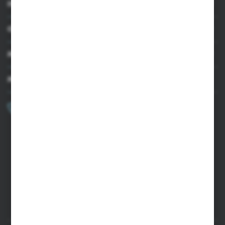
INFORMACJE
OBSŁUGA KLIENTA
MOJE KONTO
MASZ PYTANIE?
+48 502 050 479
Zapraszamy pon.-pt. 9.00-15.00
sklep@agrii.pl
FORMULARZ KONTAKTOWY