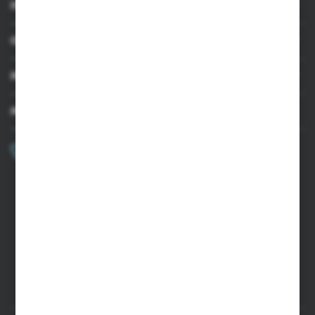
INFORMACJE
OBSŁUGA KLIENTA
MOJE KONTO
MASZ PYTANIE?
+48 502 050 479
Zapraszamy pon.-pt. 9.00-15.00
sklep@agrii.pl
FORMULARZ KONTAKTOWY