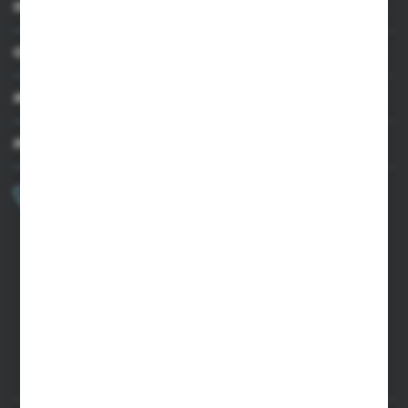
INFORMACJE
OBSŁUGA KLIENTA
MOJE KONTO
MASZ PYTANIE?
+48 502 050 479
Zapraszamy pon.-pt. 9.00-15.00
sklep@agrii.pl
FORMULARZ KONTAKTOWY