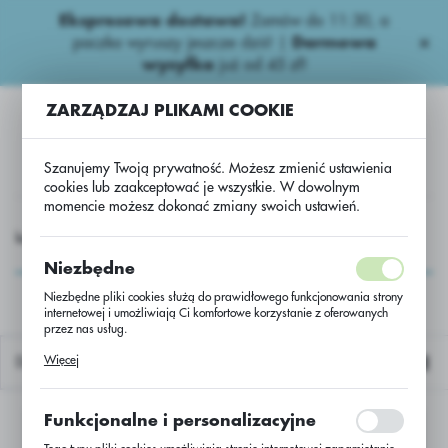
Ekspresowa dostawa!
Zamów do 11:30, a
USTAWIENIA REGIONALNE
paczka wyruszy jeszcze dziś! |
Darmowa
wysyłka
już od 45 zł!
Lokalizacja
ZARZĄDZAJ PLIKAMI COOKIE
Polska
Język
Szanujemy Twoją prywatność. Możesz zmienić ustawienia
polski
cookies lub zaakceptować je wszystkie. W dowolnym
momencie możesz dokonać zmiany swoich ustawień.
Waluta
otylkowe Nasiona
Trawy, motylkowe
Mieszanka boiskowa
Polski złoty (PLN)
Mieszanka boiskowa
Niezbędne
Niezbędne pliki cookies służą do prawidłowego funkcjonowania strony
internetowej i umożliwiają Ci komfortowe korzystanie z oferowanych
ZAPISZ
przez nas usług.
Pliki cookies odpowiadają na podejmowane przez Ciebie działania w
Więcej
Domyślnie
celu m.in. dostosowania Twoich ustawień preferencji prywatności,
logowania czy wypełniania formularzy. Dzięki plikom cookies strona, z
której korzystasz, może działać bez zakłóceń.
Funkcjonalne i personalizacyjne
Nie znaleziono produktów w tej kategorii:
Proszę wybrać inną kategorię.