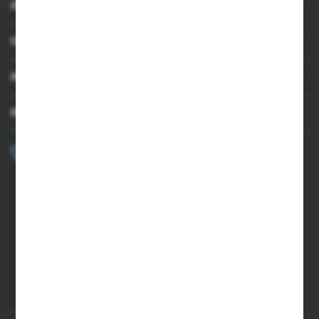
INFORMACJE
OBSŁUGA KLIENTA
MOJE KONTO
MASZ PYTANIE?
+48 502 050 479
Zapraszamy pon.-pt. 9.00-15.00
sklep@agrii.pl
FORMULARZ KONTAKTOWY