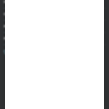
INFORMACJE
OBSŁUGA KLIENTA
MOJE KONTO
MASZ PYTANIE?
+48 502 050 479
Zapraszamy pon.-pt. 9.00-15.00
sklep@agrii.pl
FORMULARZ KONTAKTOWY