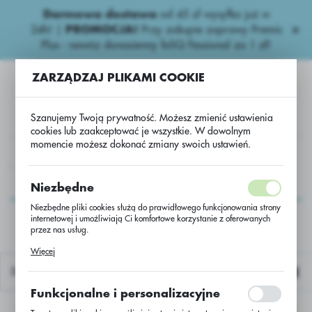
Darmowa dostawa
od 45 zł wysyłka już w
USTAWIENIA REGIONALNE
24h!
|
PROMOCJA!
Przy zakupie zaprawy Premis
Plus - nawóz donasienny foliQ Fessional za 1 zł!
Lokalizacja
ZARZĄDZAJ PLIKAMI COOKIE
Polska
Język
Szanujemy Twoją prywatność. Możesz zmienić ustawienia
polski
cookies lub zaakceptować je wszystkie. W dowolnym
momencie możesz dokonać zmiany swoich ustawień.
Waluta
Azotowe nawozy
Azotowe
Mocznik 46 N BB 500kg
Polski złoty (PLN)
Mocznik 46 N BB
Niezbędne
500kg
Niezbędne pliki cookies służą do prawidłowego funkcjonowania strony
internetowej i umożliwiają Ci komfortowe korzystanie z oferowanych
ZAPISZ
przez nas usług.
Pliki cookies odpowiadają na podejmowane przez Ciebie działania w
Więcej
celu m.in. dostosowania Twoich ustawień preferencji prywatności,
logowania czy wypełniania formularzy. Dzięki plikom cookies strona, z
Domyślnie
której korzystasz, może działać bez zakłóceń.
Funkcjonalne i personalizacyjne