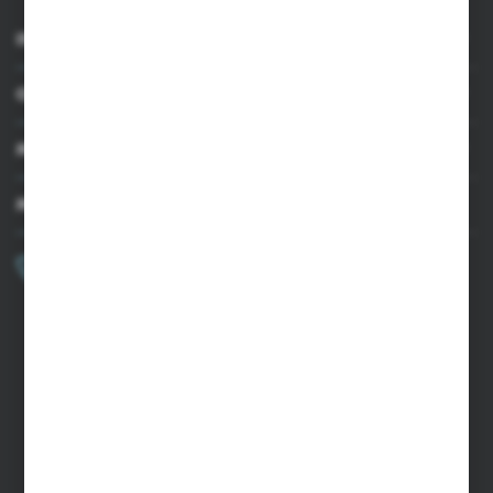
INFORMACJE
OBSŁUGA KLIENTA
MOJE KONTO
MASZ PYTANIE?
+48 502 050 479
Zapraszamy pon.-pt. 9.00-15.00
sklep@agrii.pl
FORMULARZ KONTAKTOWY