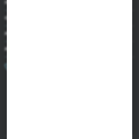
INFORMACJE
OBSŁUGA KLIENTA
MOJE KONTO
MASZ PYTANIE?
+48 502 050 479
Zapraszamy pon.-pt. 9.00-15.00
sklep@agrii.pl
FORMULARZ KONTAKTOWY