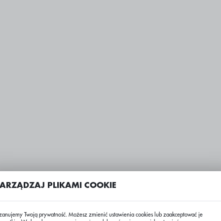
ARZĄDZAJ PLIKAMI COOKIE
zanujemy Twoją prywatność. Możesz zmienić ustawienia cookies lub zaakceptować je