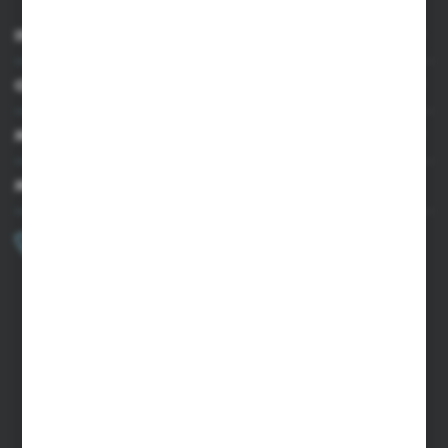
INFORMACJE
OBSŁUGA KLIENTA
MOJE KONTO
MASZ PYTANIE?
+48 502 050 479
Zapraszamy pon.-pt. 9.00-15.00
sklep@agrii.pl
FORMULARZ KONTAKTOWY