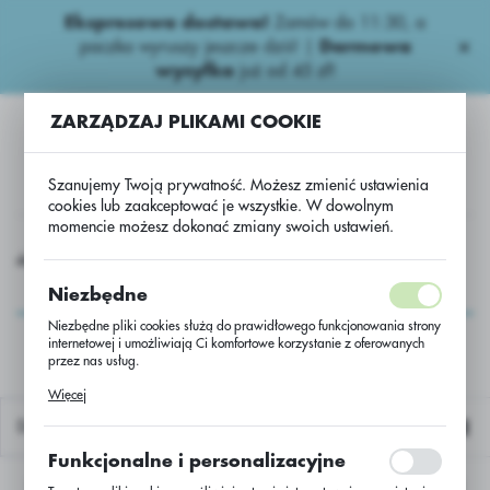
Ekspresowa dostawa!
Zamów do 11:30, a
USTAWIENIA REGIONALNE
paczka wyruszy jeszcze dziś! |
Darmowa
wysyłka
już od 45 zł!
Lokalizacja
ZARZĄDZAJ PLIKAMI COOKIE
Polska
Język
Szanujemy Twoją prywatność. Możesz zmienić ustawienia
polski
cookies lub zaakceptować je wszystkie. W dowolnym
momencie możesz dokonać zmiany swoich ustawień.
Waluta
Insektycydy
Systemiczne
Mospilan 20 SP 3x0,6 +naczynie
Polski złoty (PLN)
Mospilan 20 SP 3x0,6
Niezbędne
+naczynie
Niezbędne pliki cookies służą do prawidłowego funkcjonowania strony
internetowej i umożliwiają Ci komfortowe korzystanie z oferowanych
ZAPISZ
przez nas usług.
Pliki cookies odpowiadają na podejmowane przez Ciebie działania w
Więcej
celu m.in. dostosowania Twoich ustawień preferencji prywatności,
logowania czy wypełniania formularzy. Dzięki plikom cookies strona, z
Domyślnie
której korzystasz, może działać bez zakłóceń.
Funkcjonalne i personalizacyjne