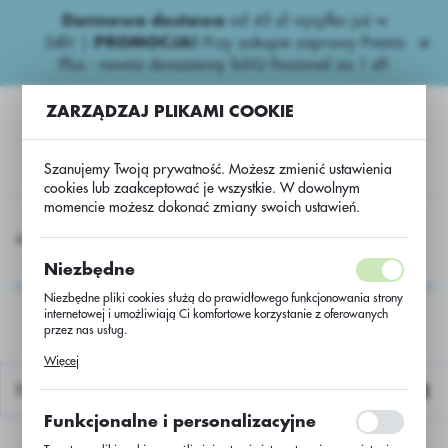
Darmowa dostawa
od 45 zł wysyłka już w
USTAWIENIA REGIONALNE
24h!
|
PROMOCJA!
Przy zakupie zaprawy Premis
Plus - nawóz donasienny foliQ Fessional za 1 zł!
Lokalizacja
ZARZĄDZAJ PLIKAMI COOKIE
Polska
Język
Szanujemy Twoją prywatność. Możesz zmienić ustawienia
polski
cookies lub zaakceptować je wszystkie. W dowolnym
momencie możesz dokonać zmiany swoich ustawień.
Waluta
paczane
PAKI AGRII H.RZ.
Mozzar 1L*5 *Navigator 1L* 3
Polski złoty (PLN)
Mozzar 1L*5
Niezbędne
*Navigator 1L* 3
Niezbędne pliki cookies służą do prawidłowego funkcjonowania strony
internetowej i umożliwiają Ci komfortowe korzystanie z oferowanych
ZAPISZ
przez nas usług.
Pliki cookies odpowiadają na podejmowane przez Ciebie działania w
Więcej
celu m.in. dostosowania Twoich ustawień preferencji prywatności,
logowania czy wypełniania formularzy. Dzięki plikom cookies strona, z
Domyślnie
której korzystasz, może działać bez zakłóceń.
Funkcjonalne i personalizacyjne