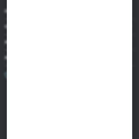
INFORMACJE
OBSŁUGA KLIENTA
MOJE KONTO
MASZ PYTANIE?
+48 502 050 479
Zapraszamy pon.-pt. 9.00-15.00
sklep@agrii.pl
FORMULARZ KONTAKTOWY