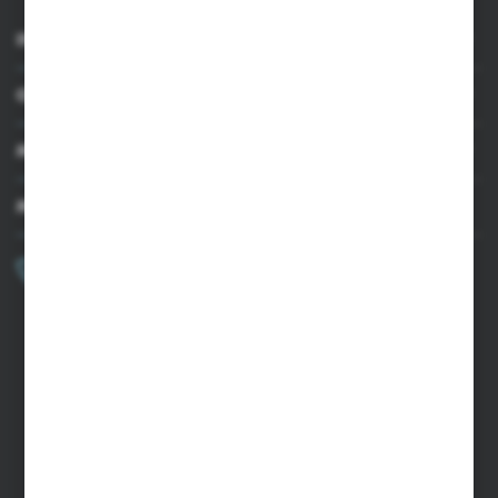
INFORMACJE
OBSŁUGA KLIENTA
MOJE KONTO
MASZ PYTANIE?
+48 502 050 479
Zapraszamy pon.-pt. 9.00-15.00
sklep@agrii.pl
FORMULARZ KONTAKTOWY