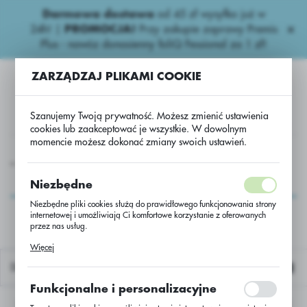
Darmowa dostawa
od 45 zł wysyłka już w
USTAWIENIA REGIONALNE
24h!
|
PROMOCJA!
Przy zakupie zaprawy Premis
Plus - nawóz donasienny foliQ Fessional za 1 zł!
Lokalizacja
ZARZĄDZAJ PLIKAMI COOKIE
Polska
Język
Szanujemy Twoją prywatność. Możesz zmienić ustawienia
polski
cookies lub zaakceptować je wszystkie. W dowolnym
momencie możesz dokonać zmiany swoich ustawień.
Waluta
Dwuliścienne Herbicydy Zb.
Mustang Forte F Cumans Plus
Polski złoty (PLN)
Mustang Forte F
Niezbędne
Cumans Plus
Niezbędne pliki cookies służą do prawidłowego funkcjonowania strony
internetowej i umożliwiają Ci komfortowe korzystanie z oferowanych
ZAPISZ
przez nas usług.
Pliki cookies odpowiadają na podejmowane przez Ciebie działania w
Więcej
celu m.in. dostosowania Twoich ustawień preferencji prywatności,
logowania czy wypełniania formularzy. Dzięki plikom cookies strona, z
Domyślnie
której korzystasz, może działać bez zakłóceń.
Funkcjonalne i personalizacyjne