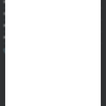
INFORMACJE
OBSŁUGA KLIENTA
MOJE KONTO
MASZ PYTANIE?
+48 502 050 479
Zapraszamy pon.-pt. 9.00-15.00
sklep@agrii.pl
FORMULARZ KONTAKTOWY