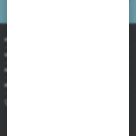
przeze mnie adres e-mail informacji dotyczących usług świadczonych przez
Administratora. Zgoda może zostać cofnięta w każdym czasie.
Polityka
prywatności
INFORMACJE
OBSŁUGA KLIENTA
MOJE KONTO
MASZ PYTANIE?
+48 502 050 479
Zapraszamy pon.-pt. 9.00-15.00
sklep@agrii.pl