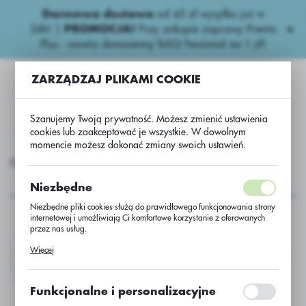
Darmowa dostawa
od 45 zł wysyłka już w
USTAWIENIA REGIONALNE
24h!
|
PROMOCJA!
Przy zakupie zaprawy Premis
Plus - nawóz donasienny foliQ Fessional za 1 zł!
Lokalizacja
ZARZĄDZAJ PLIKAMI COOKIE
Polska
Język
Szanujemy Twoją prywatność. Możesz zmienić ustawienia
polski
cookies lub zaakceptować je wszystkie. W dowolnym
momencie możesz dokonać zmiany swoich ustawień.
Waluta
GROCHEMIA
Niepestycydowe
N. donasienne nieaktualne
Polski złoty (PLN)
N. donasienne
Niezbędne
nieaktualne
Niezbędne pliki cookies służą do prawidłowego funkcjonowania strony
ZAPISZ
internetowej i umożliwiają Ci komfortowe korzystanie z oferowanych
przez nas usług.
Pliki cookies odpowiadają na podejmowane przez Ciebie działania w
Więcej
celu m.in. dostosowania Twoich ustawień preferencji prywatności,
FOLIQ FESSIONAL-
PERIDIAM ACTIVE
logowania czy wypełniania formularzy. Dzięki plikom cookies strona, z
której korzystasz, może działać bez zakłóceń.
Funkcjonalne i personalizacyjne