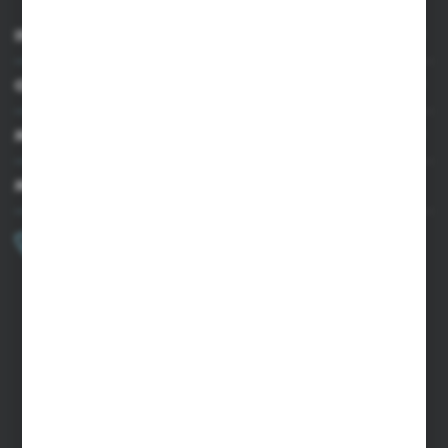
INFORMACJE
OBSŁUGA KLIENTA
MOJE KONTO
MASZ PYTANIE?
+48 502 050 479
Zapraszamy pon.-pt. 9.00-15.00
sklep@agrii.pl
FORMULARZ KONTAKTOWY