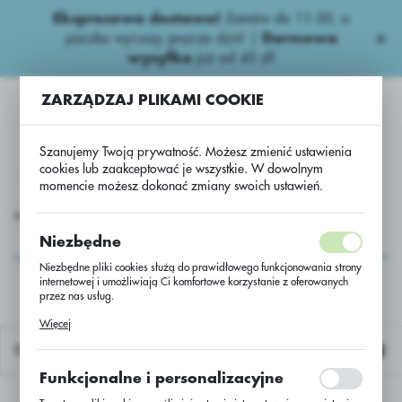
Ekspresowa dostawa!
Zamów do 11:30, a
USTAWIENIA REGIONALNE
paczka wyruszy jeszcze dziś! |
Darmowa
wysyłka
już od 45 zł!
Lokalizacja
ZARZĄDZAJ PLIKAMI COOKIE
Polska
Język
Szanujemy Twoją prywatność. Możesz zmienić ustawienia
polski
cookies lub zaakceptować je wszystkie. W dowolnym
momencie możesz dokonać zmiany swoich ustawień.
Waluta
wozy
Wapniowe
NASZE DOLOMITOWE PREMIUM N/Luz
Polski złoty (PLN)
NASZE DOLOMITOWE
Niezbędne
PREMIUM N/Luz
Niezbędne pliki cookies służą do prawidłowego funkcjonowania strony
internetowej i umożliwiają Ci komfortowe korzystanie z oferowanych
ZAPISZ
przez nas usług.
Pliki cookies odpowiadają na podejmowane przez Ciebie działania w
Więcej
celu m.in. dostosowania Twoich ustawień preferencji prywatności,
logowania czy wypełniania formularzy. Dzięki plikom cookies strona, z
Domyślnie
której korzystasz, może działać bez zakłóceń.
Funkcjonalne i personalizacyjne