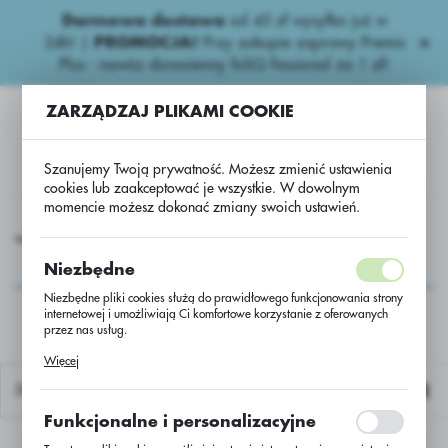
Darmowa dostawa
od 45 zł wysyłka już w
USTAWIENIA REGIONALNE
24h!
|
PROMOCJA!
Przy zakupie zaprawy Premis
Plus - nawóz donasienny foliQ Fessional za 1 zł!
Lokalizacja
ZARZĄDZAJ PLIKAMI COOKIE
Polska
Język
Szanujemy Twoją prywatność. Możesz zmienić ustawienia
polski
cookies lub zaakceptować je wszystkie. W dowolnym
momencie możesz dokonać zmiany swoich ustawień.
Waluta
iowe nawozy
Wapniowe
NASZE DOLOMITOWE W/Luz
Polski złoty (PLN)
NASZE DOLOMITOWE
Niezbędne
W/Luz
Niezbędne pliki cookies służą do prawidłowego funkcjonowania strony
internetowej i umożliwiają Ci komfortowe korzystanie z oferowanych
ZAPISZ
przez nas usług.
Pliki cookies odpowiadają na podejmowane przez Ciebie działania w
Więcej
celu m.in. dostosowania Twoich ustawień preferencji prywatności,
logowania czy wypełniania formularzy. Dzięki plikom cookies strona, z
Domyślnie
której korzystasz, może działać bez zakłóceń.
Funkcjonalne i personalizacyjne