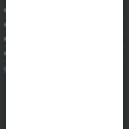
INFORMACJE
OBSŁUGA KLIENTA
MOJE KONTO
MASZ PYTANIE?
+48 502 050 479
Zapraszamy pon.-pt. 9.00-15.00
sklep@agrii.pl
FORMULARZ KONTAKTOWY