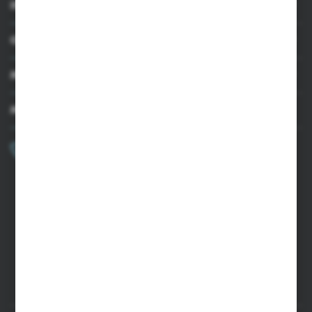
INFORMACJE
OBSŁUGA KLIENTA
MOJE KONTO
MASZ PYTANIE?
+48 502 050 479
Zapraszamy pon.-pt. 9.00-15.00
sklep@agrii.pl
FORMULARZ KONTAKTOWY