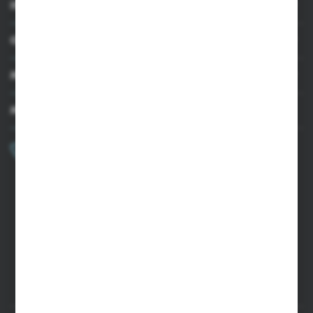
INFORMACJE
OBSŁUGA KLIENTA
MOJE KONTO
MASZ PYTANIE?
+48 502 050 479
Zapraszamy pon.-pt. 9.00-15.00
sklep@agrii.pl
FORMULARZ KONTAKTOWY