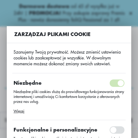
Darmowa dostawa
od 45 zł wysyłka już w
USTAWIENIA REGIONALNE
24h!
|
PROMOCJA!
Przy zakupie zaprawy Premis
Plus - nawóz donasienny foliQ Fessional za 1 zł!
Lokalizacja
ZARZĄDZAJ PLIKAMI COOKIE
Polska
Język
Szanujemy Twoją prywatność. Możesz zmienić ustawienia
polski
cookies lub zaakceptować je wszystkie. W dowolnym
momencie możesz dokonać zmiany swoich ustawień.
Waluta
ZY
Inne nawozy
Inne naw.
Nawóz do róż 1,2kg/szt
Polski złoty (PLN)
Nawóz do róż
Niezbędne
1,2kg/szt
Niezbędne pliki cookies służą do prawidłowego funkcjonowania strony
internetowej i umożliwiają Ci komfortowe korzystanie z oferowanych
ZAPISZ
przez nas usług.
Pliki cookies odpowiadają na podejmowane przez Ciebie działania w
Więcej
celu m.in. dostosowania Twoich ustawień preferencji prywatności,
logowania czy wypełniania formularzy. Dzięki plikom cookies strona, z
Domyślnie
której korzystasz, może działać bez zakłóceń.
Funkcjonalne i personalizacyjne