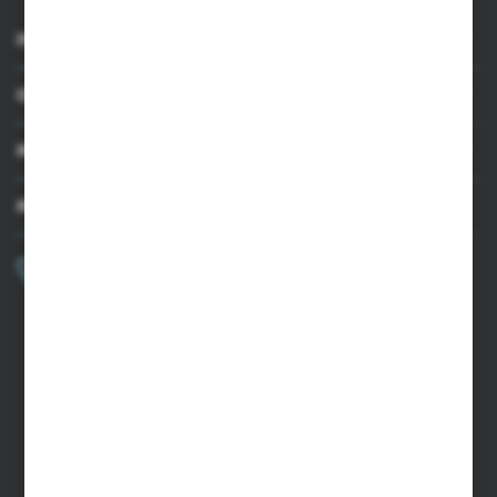
INFORMACJE
OBSŁUGA KLIENTA
MOJE KONTO
MASZ PYTANIE?
+48 502 050 479
Zapraszamy pon.-pt. 9.00-15.00
sklep@agrii.pl
FORMULARZ KONTAKTOWY