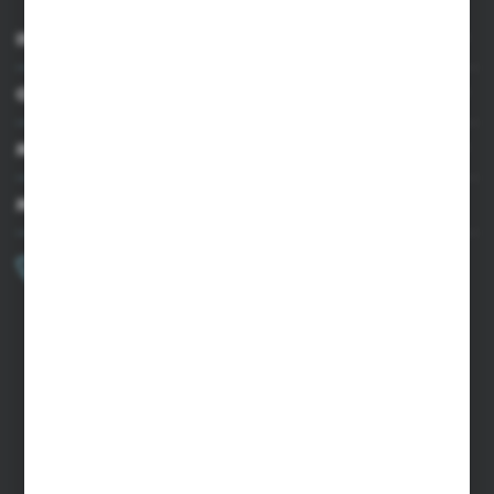
INFORMACJE
OBSŁUGA KLIENTA
MOJE KONTO
MASZ PYTANIE?
+48 502 050 479
Zapraszamy pon.-pt. 9.00-15.00
sklep@agrii.pl
FORMULARZ KONTAKTOWY