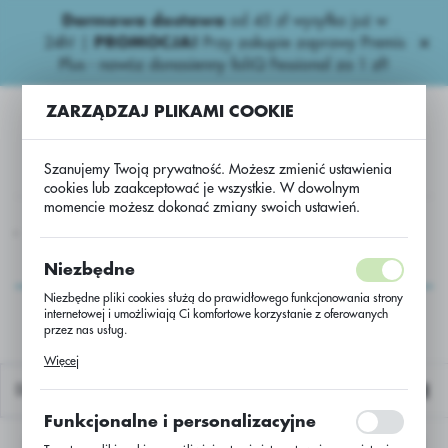
Darmowa dostawa
od 45 zł wysyłka już w
USTAWIENIA REGIONALNE
24h!
|
PROMOCJA!
Przy zakupie zaprawy Premis
Plus - nawóz donasienny foliQ Fessional za 1 zł!
Lokalizacja
ZARZĄDZAJ PLIKAMI COOKIE
Polska
Język
Szanujemy Twoją prywatność. Możesz zmienić ustawienia
polski
cookies lub zaakceptować je wszystkie. W dowolnym
momencie możesz dokonać zmiany swoich ustawień.
Waluta
ZY
Inne nawozy
Inne naw.
Nawóz pod trawniki/1k
Polski złoty (PLN)
Nawóz pod
Niezbędne
trawniki/1k
Niezbędne pliki cookies służą do prawidłowego funkcjonowania strony
internetowej i umożliwiają Ci komfortowe korzystanie z oferowanych
ZAPISZ
przez nas usług.
Pliki cookies odpowiadają na podejmowane przez Ciebie działania w
Więcej
celu m.in. dostosowania Twoich ustawień preferencji prywatności,
logowania czy wypełniania formularzy. Dzięki plikom cookies strona, z
Domyślnie
której korzystasz, może działać bez zakłóceń.
Funkcjonalne i personalizacyjne