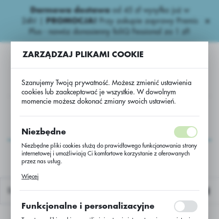
Darmowa dostawa
od 45 zł wysyłka już w
USTAWIENIA REGIONALNE
24h!
|
PROMOCJA!
Przy zakupie zaprawy Premis
Plus - nawóz donasienny foliQ Fessional za 1 zł!
Lokalizacja
ZARZĄDZAJ PLIKAMI COOKIE
Polska
Język
Szanujemy Twoją prywatność. Możesz zmienić ustawienia
polski
cookies lub zaakceptować je wszystkie. W dowolnym
momencie możesz dokonać zmiany swoich ustawień.
Waluta
Y
Inne nawozy
Inne naw.
Nawóz pod truskawki/1k
Polski złoty (PLN)
Nawóz pod
Niezbędne
truskawki/1k
Niezbędne pliki cookies służą do prawidłowego funkcjonowania strony
internetowej i umożliwiają Ci komfortowe korzystanie z oferowanych
ZAPISZ
przez nas usług.
Pliki cookies odpowiadają na podejmowane przez Ciebie działania w
Więcej
celu m.in. dostosowania Twoich ustawień preferencji prywatności,
logowania czy wypełniania formularzy. Dzięki plikom cookies strona, z
Domyślnie
której korzystasz, może działać bez zakłóceń.
Funkcjonalne i personalizacyjne