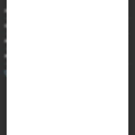
INFORMACJE
OBSŁUGA KLIENTA
MOJE KONTO
MASZ PYTANIE?
+48 502 050 479
Zapraszamy pon.-pt. 9.00-15.00
sklep@agrii.pl
FORMULARZ KONTAKTOWY