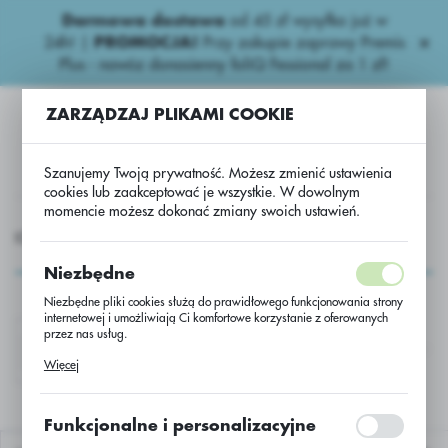
Darmowa dostawa
od 45 zł wysyłka już w
USTAWIENIA REGIONALNE
24h!
|
PROMOCJA!
Przy zakupie zaprawy Premis
Plus - nawóz donasienny foliQ Fessional za 1 zł!
Lokalizacja
ZARZĄDZAJ PLIKAMI COOKIE
Polska
Język
Szanujemy Twoją prywatność. Możesz zmienić ustawienia
polski
cookies lub zaakceptować je wszystkie. W dowolnym
momencie możesz dokonać zmiany swoich ustawień.
Waluta
GROCHEMIA
Niepestycydowe - export
N.D zawiesinowe
Polski złoty (PLN)
N.D zawiesinowe
Niezbędne
Niezbędne pliki cookies służą do prawidłowego funkcjonowania strony
ZAPISZ
internetowej i umożliwiają Ci komfortowe korzystanie z oferowanych
przez nas usług.
FOLIQ BORON NP RO
FOCALMAX UA/RO/BG
Pliki cookies odpowiadają na podejmowane przez Ciebie działania w
Więcej
celu m.in. dostosowania Twoich ustawień preferencji prywatności,
logowania czy wypełniania formularzy. Dzięki plikom cookies strona, z
której korzystasz, może działać bez zakłóceń.
Funkcjonalne i personalizacyjne