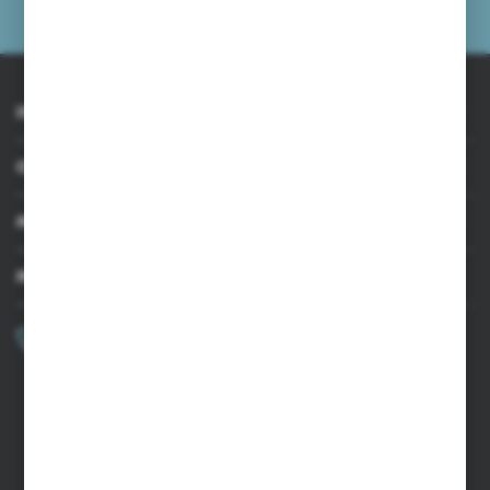
prywatności
INFORMACJE
OBSŁUGA KLIENTA
MOJE KONTO
MASZ PYTANIE?
+48 502 050 479
Zapraszamy pon.-pt. 9.00-15.00
sklep@agrii.pl