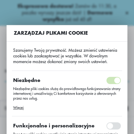
Ekspresowa dostawa!
Zamów do 11:30, a
USTAWIENIA REGIONALNE
paczka wyruszy jeszcze dziś! |
Darmowa
wysyłka
już od 45 zł!
Lokalizacja
ZARZĄDZAJ PLIKAMI COOKIE
Polska
Język
Szanujemy Twoją prywatność. Możesz zmienić ustawienia
polski
cookies lub zaakceptować je wszystkie. W dowolnym
momencie możesz dokonać zmiany swoich ustawień.
Waluta
Herbicydy kukurydziane
Nalistne
Nikosulfuron 040 SC
Polski złoty (PLN)
Nikosulfuron 040 SC
Niezbędne
Niezbędne pliki cookies służą do prawidłowego funkcjonowania strony
internetowej i umożliwiają Ci komfortowe korzystanie z oferowanych
ZAPISZ
przez nas usług.
Pliki cookies odpowiadają na podejmowane przez Ciebie działania w
Więcej
Domyślnie
celu m.in. dostosowania Twoich ustawień preferencji prywatności,
logowania czy wypełniania formularzy. Dzięki plikom cookies strona, z
której korzystasz, może działać bez zakłóceń.
Funkcjonalne i personalizacyjne
Nie znaleziono produktów w tej kategorii:
Proszę wybrać inną kategorię.