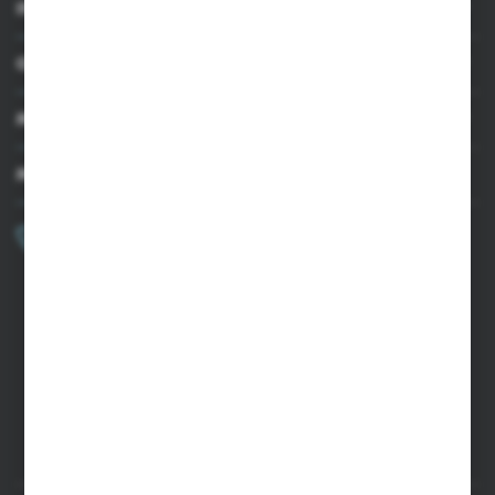
INFORMACJE
OBSŁUGA KLIENTA
MOJE KONTO
MASZ PYTANIE?
+48 502 050 479
Zapraszamy pon.-pt. 9.00-15.00
sklep@agrii.pl
FORMULARZ KONTAKTOWY