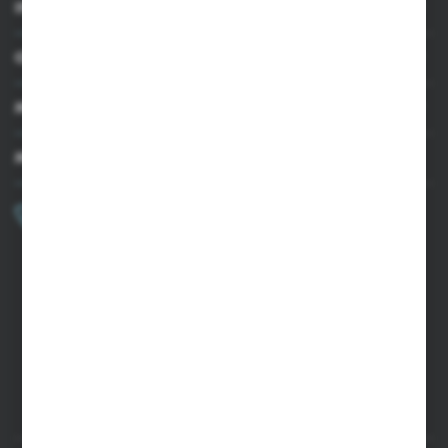
INFORMACJE
OBSŁUGA KLIENTA
MOJE KONTO
MASZ PYTANIE?
+48 502 050 479
Zapraszamy pon.-pt. 9.00-15.00
sklep@agrii.pl
FORMULARZ KONTAKTOWY