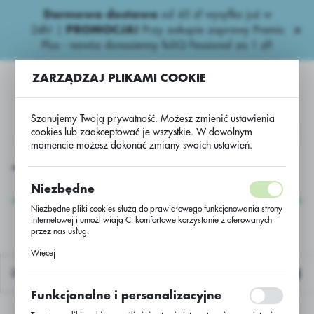
Darmowa dostawa
od 45 zł wysyłka już w
USTAWIENIA REGIONALNE
24h!
|
PROMOCJA!
Przy zakupie zaprawy Premis
Plus - nawóz donasienny foliQ Fessional za 1 zł!
Lokalizacja
ZARZĄDZAJ PLIKAMI COOKIE
Polska
Język
Szanujemy Twoją prywatność. Możesz zmienić ustawienia
polski
cookies lub zaakceptować je wszystkie. W dowolnym
momencie możesz dokonać zmiany swoich ustawień.
Waluta
 nawozy
Wieloskładnikowe
Nitrofoska YARA 24-6-12/BB
Polski złoty (PLN)
Nitrofoska YARA 24-6-
Niezbędne
12/BB
Niezbędne pliki cookies służą do prawidłowego funkcjonowania strony
internetowej i umożliwiają Ci komfortowe korzystanie z oferowanych
ZAPISZ
przez nas usług.
Pliki cookies odpowiadają na podejmowane przez Ciebie działania w
Więcej
celu m.in. dostosowania Twoich ustawień preferencji prywatności,
logowania czy wypełniania formularzy. Dzięki plikom cookies strona, z
Domyślnie
której korzystasz, może działać bez zakłóceń.
Funkcjonalne i personalizacyjne