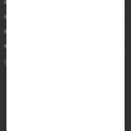
INFORMACJE
OBSŁUGA KLIENTA
MOJE KONTO
MASZ PYTANIE?
+48 502 050 479
Zapraszamy pon.-pt. 9.00-15.00
sklep@agrii.pl
FORMULARZ KONTAKTOWY