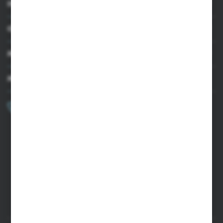
INFORMACJE
OBSŁUGA KLIENTA
MOJE KONTO
MASZ PYTANIE?
+48 502 050 479
Zapraszamy pon.-pt. 9.00-15.00
sklep@agrii.pl
FORMULARZ KONTAKTOWY