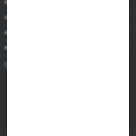
INFORMACJE
OBSŁUGA KLIENTA
MOJE KONTO
MASZ PYTANIE?
+48 502 050 479
Zapraszamy pon.-pt. 9.00-15.00
sklep@agrii.pl
FORMULARZ KONTAKTOWY