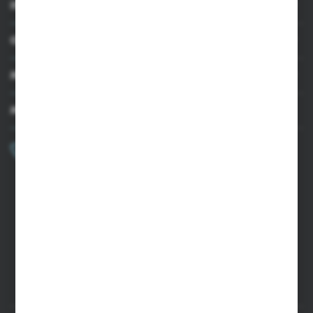
INFORMACJE
OBSŁUGA KLIENTA
MOJE KONTO
MASZ PYTANIE?
+48 502 050 479
Zapraszamy pon.-pt. 9.00-15.00
sklep@agrii.pl
FORMULARZ KONTAKTOWY