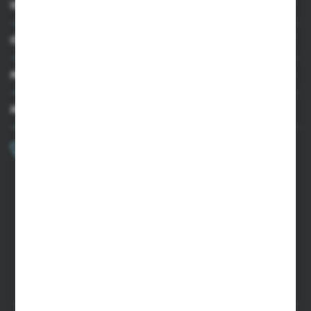
INFORMACJE
OBSŁUGA KLIENTA
MOJE KONTO
MASZ PYTANIE?
+48 502 050 479
Zapraszamy pon.-pt. 9.00-15.00
sklep@agrii.pl
FORMULARZ KONTAKTOWY