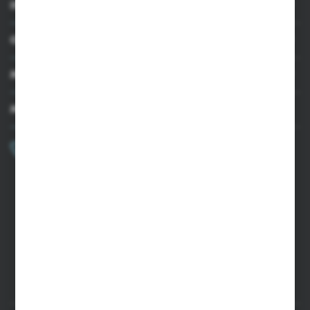
INFORMACJE
OBSŁUGA KLIENTA
MOJE KONTO
MASZ PYTANIE?
+48 502 050 479
Zapraszamy pon.-pt. 9.00-15.00
sklep@agrii.pl
FORMULARZ KONTAKTOWY