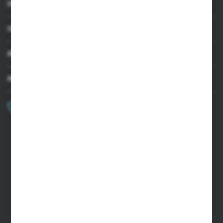
INFORMACJE
OBSŁUGA KLIENTA
MOJE KONTO
MASZ PYTANIE?
+48 502 050 479
Zapraszamy pon.-pt. 9.00-15.00
sklep@agrii.pl
FORMULARZ KONTAKTOWY