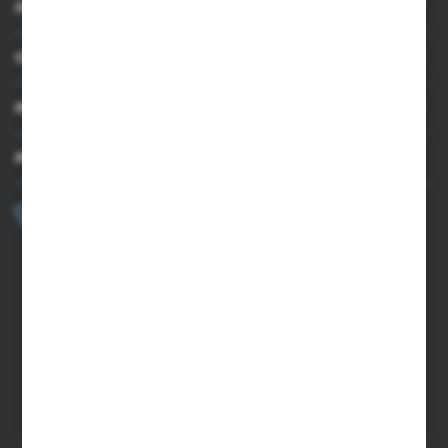
INFORMACJE
OBSŁUGA KLIENTA
MOJE KONTO
MASZ PYTANIE?
+48 502 050 479
Zapraszamy pon.-pt. 9.00-15.00
sklep@agrii.pl
FORMULARZ KONTAKTOWY