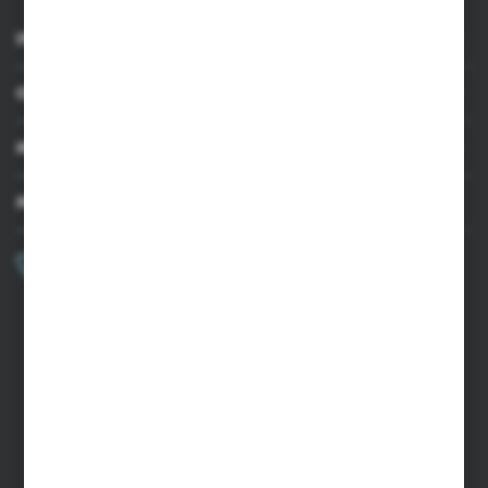
INFORMACJE
OBSŁUGA KLIENTA
MOJE KONTO
MASZ PYTANIE?
+48 502 050 479
Zapraszamy pon.-pt. 9.00-15.00
sklep@agrii.pl
FORMULARZ KONTAKTOWY