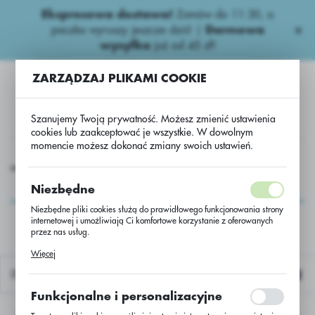
Ekspresowa dostawa!
Zamów do 11:30, a
USTAWIENIA REGIONALNE
paczka wyruszy jeszcze dziś! |
Darmowa
wysyłka
już od 45 zł!
Lokalizacja
ZARZĄDZAJ PLIKAMI COOKIE
Polska
Język
Szanujemy Twoją prywatność. Możesz zmienić ustawienia
polski
cookies lub zaakceptować je wszystkie. W dowolnym
momencie możesz dokonać zmiany swoich ustawień.
Waluta
e nawozy
Wieloskładnikowe
NPK 6-18-30 + 4S+0,1B/BB
Polski złoty (PLN)
NPK 6-18-30 +
Niezbędne
4S+0,1B/BB
Niezbędne pliki cookies służą do prawidłowego funkcjonowania strony
internetowej i umożliwiają Ci komfortowe korzystanie z oferowanych
ZAPISZ
przez nas usług.
Pliki cookies odpowiadają na podejmowane przez Ciebie działania w
Więcej
celu m.in. dostosowania Twoich ustawień preferencji prywatności,
logowania czy wypełniania formularzy. Dzięki plikom cookies strona, z
Domyślnie
której korzystasz, może działać bez zakłóceń.
Funkcjonalne i personalizacyjne