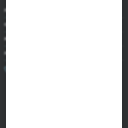
INFORMACJE
OBSŁUGA KLIENTA
MOJE KONTO
MASZ PYTANIE?
+48 502 050 479
Zapraszamy pon.-pt. 9.00-15.00
sklep@agrii.pl
FORMULARZ KONTAKTOWY