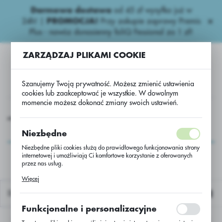
Darmowa dostawa
od 45 zł wysyłka już w
USTAWIENIA REGIONALNE
24h!
|
PROMOCJA!
Przy zakupie zaprawy Premis
Plus - nawóz donasienny foliQ Fessional za 1 zł!
Lokalizacja
ZARZĄDZAJ PLIKAMI COOKIE
Polska
Język
Szanujemy Twoją prywatność. Możesz zmienić ustawienia
polski
cookies lub zaakceptować je wszystkie. W dowolnym
momencie możesz dokonać zmiany swoich ustawień.
Waluta
ikowe nawozy
Wieloskładnikowe
NPK 7-18-28/BB 500kg
Polski złoty (PLN)
NPK 7-18-28/BB
Niezbędne
500kg
Niezbędne pliki cookies służą do prawidłowego funkcjonowania strony
internetowej i umożliwiają Ci komfortowe korzystanie z oferowanych
ZAPISZ
przez nas usług.
Pliki cookies odpowiadają na podejmowane przez Ciebie działania w
Więcej
celu m.in. dostosowania Twoich ustawień preferencji prywatności,
logowania czy wypełniania formularzy. Dzięki plikom cookies strona, z
Domyślnie
której korzystasz, może działać bez zakłóceń.
Funkcjonalne i personalizacyjne