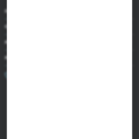
INFORMACJE
OBSŁUGA KLIENTA
MOJE KONTO
MASZ PYTANIE?
+48 502 050 479
Zapraszamy pon.-pt. 9.00-15.00
sklep@agrii.pl
FORMULARZ KONTAKTOWY