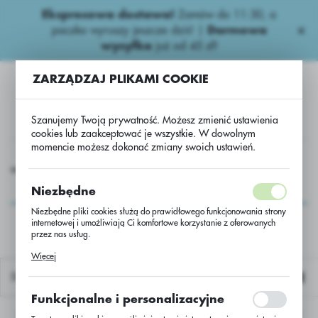
Ekspresowa dostawa!
Zamów do 11:30, a
USTAWIENIA REGIONALNE
paczka wyruszy jeszcze dziś! |
Darmowa
wysyłka
już od 45 zł!
Lokalizacja
ZARZĄDZAJ PLIKAMI COOKIE
Polska
Język
Szanujemy Twoją prywatność. Możesz zmienić ustawienia
polski
cookies lub zaakceptować je wszystkie. W dowolnym
momencie możesz dokonać zmiany swoich ustawień.
Waluta
we nawozy
Wieloskładnikowe
NPK 8-15-30 + 10SO3/ BB
Polski złoty (PLN)
NPK 8-15-30 +
Niezbędne
10SO3/ BB
Niezbędne pliki cookies służą do prawidłowego funkcjonowania strony
internetowej i umożliwiają Ci komfortowe korzystanie z oferowanych
ZAPISZ
przez nas usług.
Pliki cookies odpowiadają na podejmowane przez Ciebie działania w
Więcej
celu m.in. dostosowania Twoich ustawień preferencji prywatności,
logowania czy wypełniania formularzy. Dzięki plikom cookies strona, z
Domyślnie
której korzystasz, może działać bez zakłóceń.
Funkcjonalne i personalizacyjne