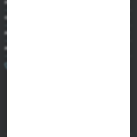
INFORMACJE
OBSŁUGA KLIENTA
MOJE KONTO
MASZ PYTANIE?
+48 502 050 479
Zapraszamy pon.-pt. 9.00-15.00
sklep@agrii.pl
FORMULARZ KONTAKTOWY