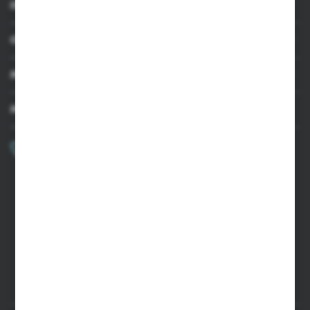
INFORMACJE
OBSŁUGA KLIENTA
MOJE KONTO
MASZ PYTANIE?
+48 502 050 479
Zapraszamy pon.-pt. 9.00-15.00
sklep@agrii.pl
FORMULARZ KONTAKTOWY