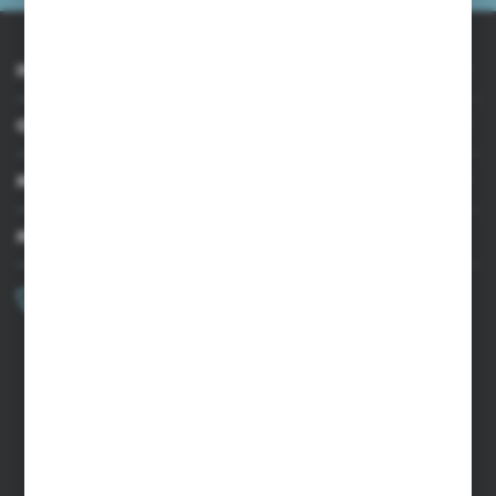
INFORMACJE
OBSŁUGA KLIENTA
MOJE KONTO
MASZ PYTANIE?
+48 502 050 479
Zapraszamy pon.-pt. 9.00-15.00
sklep@agrii.pl
FORMULARZ KONTAKTOWY