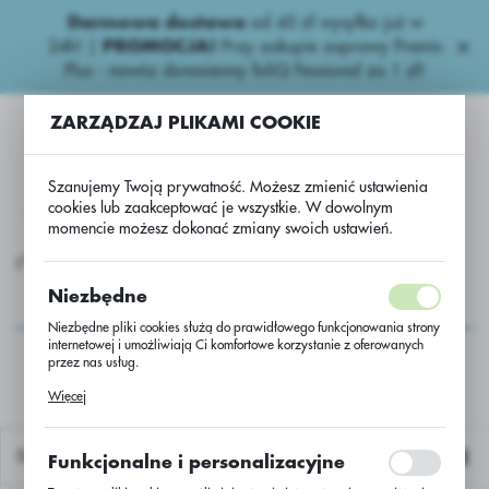
Darmowa dostawa
od 45 zł wysyłka już w
USTAWIENIA REGIONALNE
24h!
|
PROMOCJA!
Przy zakupie zaprawy Premis
Plus - nawóz donasienny foliQ Fessional za 1 zł!
Lokalizacja
ZARZĄDZAJ PLIKAMI COOKIE
Polska
Język
Szanujemy Twoją prywatność. Możesz zmienić ustawienia
polski
cookies lub zaakceptować je wszystkie. W dowolnym
momencie możesz dokonać zmiany swoich ustawień.
Waluta
ung.Warzywnicze
Orondis Evo Pak Orondis Plus 1L+Amistar 5L.
Polski złoty (PLN)
Orondis Evo Pak
Niezbędne
Orondis Plus
Niezbędne pliki cookies służą do prawidłowego funkcjonowania strony
ZAPISZ
internetowej i umożliwiają Ci komfortowe korzystanie z oferowanych
1L+Amistar 5L.
przez nas usług.
Pliki cookies odpowiadają na podejmowane przez Ciebie działania w
Więcej
celu m.in. dostosowania Twoich ustawień preferencji prywatności,
logowania czy wypełniania formularzy. Dzięki plikom cookies strona, z
której korzystasz, może działać bez zakłóceń.
Domyślnie
Funkcjonalne i personalizacyjne