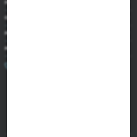
INFORMACJE
OBSŁUGA KLIENTA
MOJE KONTO
MASZ PYTANIE?
+48 502 050 479
Zapraszamy pon.-pt. 9.00-15.00
sklep@agrii.pl
FORMULARZ KONTAKTOWY