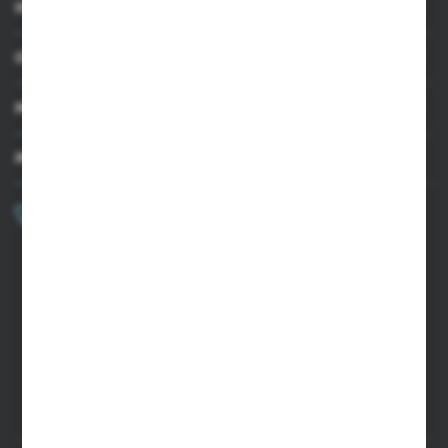
INFORMACJE
OBSŁUGA KLIENTA
MOJE KONTO
MASZ PYTANIE?
+48 502 050 479
Zapraszamy pon.-pt. 9.00-15.00
sklep@agrii.pl
FORMULARZ KONTAKTOWY