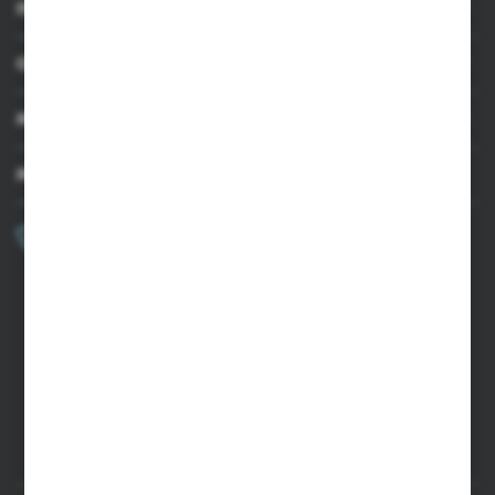
INFORMACJE
OBSŁUGA KLIENTA
MOJE KONTO
MASZ PYTANIE?
+48 502 050 479
Zapraszamy pon.-pt. 9.00-15.00
sklep@agrii.pl
FORMULARZ KONTAKTOWY