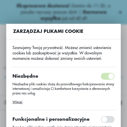
Ekspresowa dostawa!
Zamów do 11:30, a
USTAWIENIA REGIONALNE
paczka wyruszy jeszcze dziś! |
Darmowa
wysyłka
już od 45 zł!
Lokalizacja
ZARZĄDZAJ PLIKAMI COOKIE
Polska
Język
Szanujemy Twoją prywatność. Możesz zmienić ustawienia
polski
cookies lub zaakceptować je wszystkie. W dowolnym
momencie możesz dokonać zmiany swoich ustawień.
Waluta
MIA
Herbicydy zbożowe
Jedno/dwuliścienne
PAK 3
Polski złoty (PLN)
PAK 3
Niezbędne
Niezbędne pliki cookies służą do prawidłowego funkcjonowania strony
internetowej i umożliwiają Ci komfortowe korzystanie z oferowanych
ZAPISZ
przez nas usług.
Pliki cookies odpowiadają na podejmowane przez Ciebie działania w
Więcej
Domyślnie
celu m.in. dostosowania Twoich ustawień preferencji prywatności,
logowania czy wypełniania formularzy. Dzięki plikom cookies strona, z
której korzystasz, może działać bez zakłóceń.
Funkcjonalne i personalizacyjne
Nie znaleziono produktów w tej kategorii:
Proszę wybrać inną kategorię.