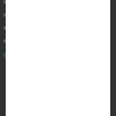
INFORMACJE
OBSŁUGA KLIENTA
MOJE KONTO
MASZ PYTANIE?
+48 502 050 479
Zapraszamy pon.-pt. 9.00-15.00
sklep@agrii.pl
FORMULARZ KONTAKTOWY