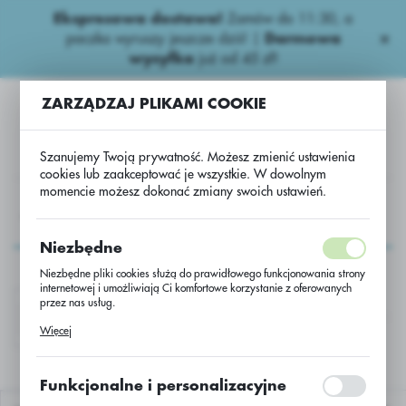
Ekspresowa dostawa!
Zamów do 11:30, a
USTAWIENIA REGIONALNE
paczka wyruszy jeszcze dziś! |
Darmowa
wysyłka
już od 45 zł!
Lokalizacja
ZARZĄDZAJ PLIKAMI COOKIE
Polska
Język
Szanujemy Twoją prywatność. Możesz zmienić ustawienia
polski
cookies lub zaakceptować je wszystkie. W dowolnym
momencie możesz dokonać zmiany swoich ustawień.
Waluta
TY
AGROCHEMIA
Herbicydy totalne
Paki AGRII H.T.
Polski złoty (PLN)
Paki AGRII H.T.
Niezbędne
Niezbędne pliki cookies służą do prawidłowego funkcjonowania strony
ZAPISZ
internetowej i umożliwiają Ci komfortowe korzystanie z oferowanych
przez nas usług.
HELOSATE PLUS BUFOR.
HELOSATE PLUS VIN GOL
Pliki cookies odpowiadają na podejmowane przez Ciebie działania w
Więcej
celu m.in. dostosowania Twoich ustawień preferencji prywatności,
logowania czy wypełniania formularzy. Dzięki plikom cookies strona, z
której korzystasz, może działać bez zakłóceń.
Funkcjonalne i personalizacyjne