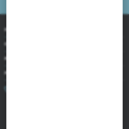
prywatności
INFORMACJE
OBSŁUGA KLIENTA
MOJE KONTO
MASZ PYTANIE?
+48 502 050 479
Zapraszamy pon.-pt. 9.00-15.00
sklep@agrii.pl